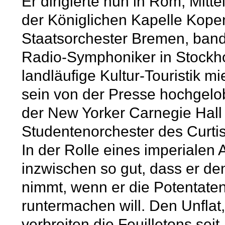
Er dirigierte nun in Rom, Mitt
der Königlichen Kapelle Kop
Staatsorchester Bremen, band s
Radio-Symphoniker in Stockhol
landläufige Kultur-Touristik mi
sein von der Presse hochgelo
der New Yorker Carnegie Hall
Studentenorchester des Curtis 
In der Rolle eines imperialen 
inzwischen so gut, dass er d
nimmt, wenn er die Potentaten
runtermachen will. Den Unflat,
verbreiten die Feuilletons sei