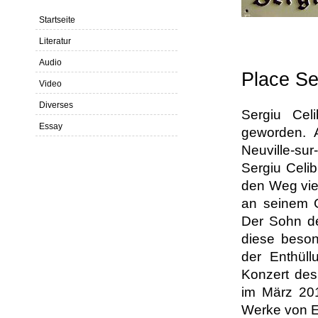
Startseite
Literatur
Audio
Place Se
Video
Diverses
Sergiu Cel
Essay
geworden. 
Neuville-su
Sergiu Celi
den Weg vie
an seinem G
Der Sohn de
diese beso
der Enthül
Konzert des
im März 20
Werke von E.