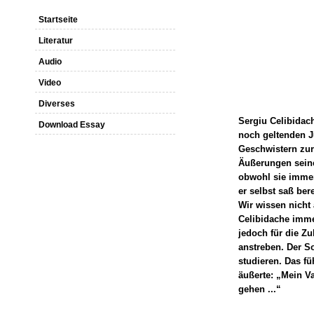
Startseite
Literatur
Audio
Video
Diverses
Sergiu Celibidac
Download Essay
noch geltenden Ju
Geschwistern zur 
Äußerungen seine
obwohl sie immer
er selbst saß bere
Wir wissen nicht 
Celibidache immer
jedoch für die Zu
anstreben. Der S
studieren. Das f
äußerte: „Mein Va
gehen ...“