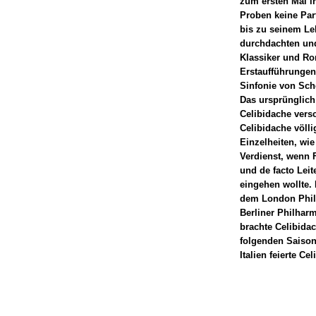
zum ersten Mal i
Proben keine Part
bis zu seinem Le
durchdachten und
Klassiker und Ro
Erstaufführungen
Sinfonie von Sch
Das ursprünglich
Celibidache versc
Celibidache völli
Einzelheiten, wie
Verdienst, wenn F
und de facto Lei
eingehen wollte.
dem London Philh
Berliner Philhar
brachte Celibidac
folgenden Saison
Italien feierte C