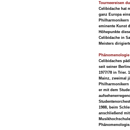
Tourneereisen du
Celibidache hat 
ganz Europa eins
Philharmonikern 
eminente Kunst d
Höhepunkte dieser
Celibidache in S
Meisters dirigiert
Phänomenologie 
Celibidaches päd
seit seiner Berli
1977/78 in Trier.
Mainz, zweimal j
Philharmonikern g
er mit dem Studen
aufsehenerregend
Studentenorches
1988, beim Schle
anschließend mit
Musikhochschule 
Phänomenologie