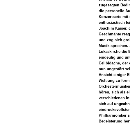
zugesagten Bedin
die personelle A
Konzertserie mit
enthusiastisch f
Joachim Kaiser, 
Geschmähte reag
und zog sich grol
Musik sprechen. 
Lukaskirche die 8
eindeutig und un
Celibidache, der 
nun ungestört se
Ansicht einiger 
Weltrang zu form
Orchestermusiker
hören, sich als e
verschiedenen In
sich auf ungeahn
eindrucksvollsten
Philharmoniker s
Begeisterung herv